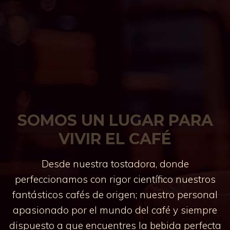
t
o
t
i
e
n
e
m
SOMOS UN LUGAR PARA
ú
VIVIR EL CAFÉ
l
t
Desde nuestra tostadora, donde
i
perfeccionamos con rigor científico nuestros
p
fantásticos cafés de origen; nuestro personal
l
apasionado por el mundo del café y siempre
e
dispuesto a que encuentres la bebida perfecta