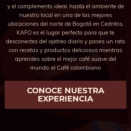
s
y el complemento ideal, hasta el ambiente de
v
nuestro local en una de las mejores
a
ubicaciones del norte de Bogotá en Cedritos,
r
KAFO es el lugar perfecto para que te
i
desconectes del ajetreo diario y pases un rato
a
con recetas y productos deliciosos mientras
n
aprendes sobre el mejor café suave del
t
mundo: el Café colombiano
e
s
CONOCE NUESTRA
.
EXPERIENCIA
L
a
s
o