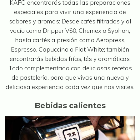
KAFO encontrarás todas las preparaciones
e
especiales para vivir una experiencia de
l
sabores y aromas: Desde cafés filtrados y al
e
vacío como Dripper V60, Chemex o Syphon,
g
hasta carfés a presión como Aeropress,
i
Espresso, Capuccino o Flat White; también
r
encontrarás bebidas frías, tés y aromáticas.
e
Todo complementado con deliciosas recetas
n
de pastelería, para que vivas una nueva y
l
deliciosa experiencia cada vez que nos visites.
a
p
Bebidas calientes
á
g
i
n